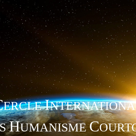
C
I
ERCLE
NTERNATIONA
H
C
TS
UMANISME
OURTO