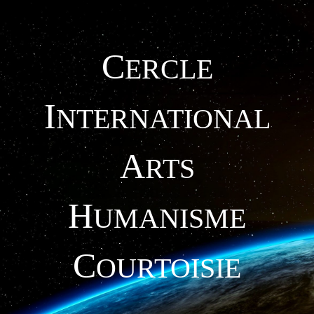
C
ERCLE
I
NTERNATIONAL
A
RTS
H
UMANISME
C
OURTOISIE