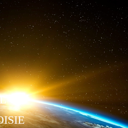
L
ISIE