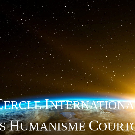
C
I
ERCLE
NTERNATIONA
H
C
TS
UMANISME
OURTO